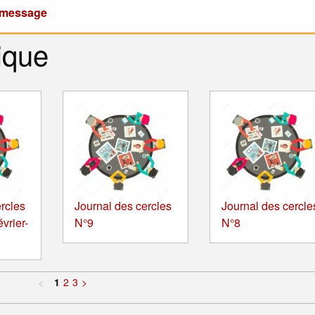
u message
ique
rcles
Journal des cercles
Journal des cercle
vrier-
N°9
N°8
<
1
2
3
>