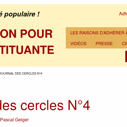
é populaire !
Adh
ION POUR
LES RAISONS D’ADHÉRER À
VIDÉOS
PRESSE
C
TITUANTE
JOURNAL DES CERCLES N°4
des cercles N°4
r
Pascal Geiger