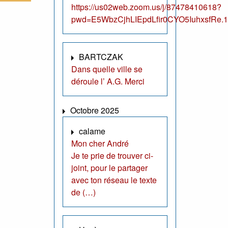
https://us02web.zoom.us/j/87478410618?
pwd=E5WbzCjhLIEpdLfir0CYO5IuhxsfRe.1
BARTCZAK
Dans quelle ville se
déroule l’ A.G. Merci
Octobre 2025
calame
Mon cher André
Je te prie de trouver ci-
joint, pour le partager
avec ton réseau le texte
de (…)