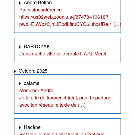
André Bellon
Par visioconférence
https://us02web.zoom.us/j/87478410618?
pwd=E5WbzCjhLIEpdLfir0CYO5IuhxsfRe.1 (…)
BARTCZAK
Dans quelle ville se déroule l’ A.G. Merci
Octobre 2025
calame
Mon cher André
Je te prie de trouver ci-joint, pour le partager
avec ton réseau le texte de (…)
Hacène
Rétablir le rôle du président, en tant que