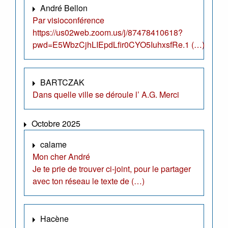
André Bellon
Par visioconférence
https://us02web.zoom.us/j/87478410618?
pwd=E5WbzCjhLIEpdLfir0CYO5IuhxsfRe.1 (…)
BARTCZAK
Dans quelle ville se déroule l’ A.G. Merci
Octobre 2025
calame
Mon cher André
Je te prie de trouver ci-joint, pour le partager
avec ton réseau le texte de (…)
Hacène