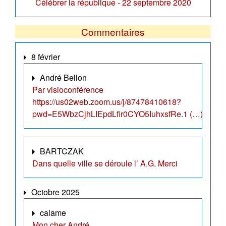
Célébrer la république - 22 septembre 2020
Commentaires
8 février
André Bellon
Par visioconférence
https://us02web.zoom.us/j/87478410618?
pwd=E5WbzCjhLIEpdLfir0CYO5IuhxsfRe.1 (…)
BARTCZAK
Dans quelle ville se déroule l’ A.G. Merci
Octobre 2025
calame
Mon cher André