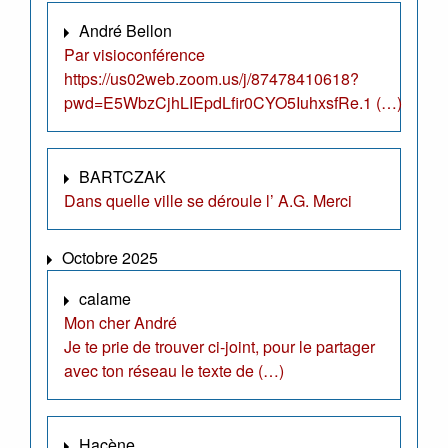
André Bellon
Par visioconférence
https://us02web.zoom.us/j/87478410618?
pwd=E5WbzCjhLIEpdLfir0CYO5IuhxsfRe.1 (…)
BARTCZAK
Dans quelle ville se déroule l’ A.G. Merci
Octobre 2025
calame
Mon cher André
Je te prie de trouver ci-joint, pour le partager
avec ton réseau le texte de (…)
Hacène