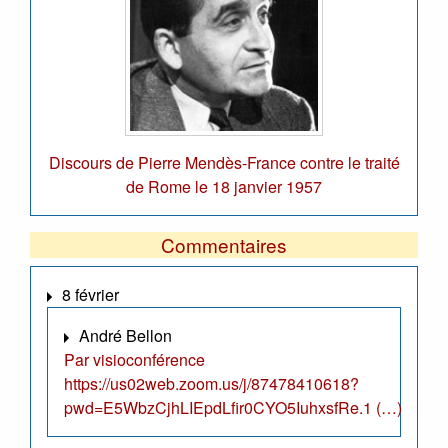
Discours de Pierre Mendès-France contre le traité
de Rome le 18 janvier 1957
Commentaires
8 février
André Bellon
Par visioconférence
https://us02web.zoom.us/j/87478410618?
pwd=E5WbzCjhLIEpdLfir0CYO5IuhxsfRe.1 (…)