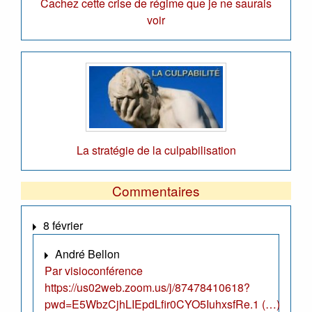
Cachez cette crise de régime que je ne saurais
voir
La stratégie de la culpabilisation
Commentaires
8 février
André Bellon
Par visioconférence
https://us02web.zoom.us/j/87478410618?
pwd=E5WbzCjhLIEpdLfir0CYO5IuhxsfRe.1 (…)