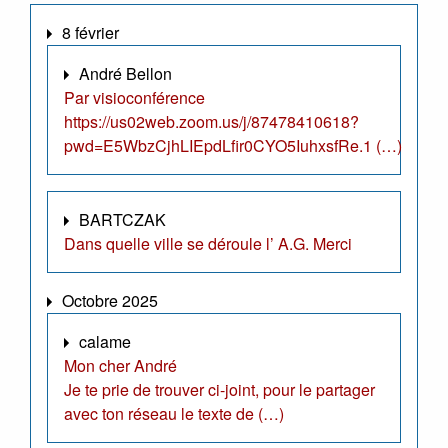
8 février
André Bellon
Par visioconférence
https://us02web.zoom.us/j/87478410618?
pwd=E5WbzCjhLIEpdLfir0CYO5IuhxsfRe.1 (…)
BARTCZAK
Dans quelle ville se déroule l’ A.G. Merci
Octobre 2025
calame
Mon cher André
Je te prie de trouver ci-joint, pour le partager
avec ton réseau le texte de (…)