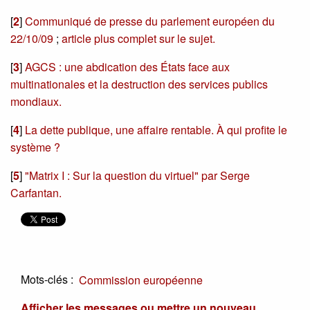
[
2
]
Communiqué de presse du parlement européen du
22/10/09
;
article plus complet sur le sujet.
[
3
]
AGCS : une abdication des États face aux
multinationales et la destruction des services publics
mondiaux.
[
4
]
La dette publique, une affaire rentable. À qui profite le
système ?
[
5
]
"Matrix I : Sur la question du virtuel" par Serge
Carfantan.
Mots-clés :
Commission européenne
Afficher les messages ou mettre un nouveau