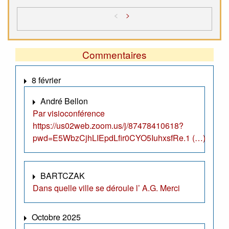
<
>
Commentaires
8 février
André Bellon
Par visioconférence
https://us02web.zoom.us/j/87478410618?
pwd=E5WbzCjhLIEpdLfir0CYO5IuhxsfRe.1 (…)
BARTCZAK
Dans quelle ville se déroule l’ A.G. Merci
Octobre 2025