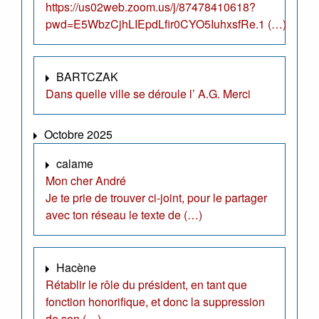
https://us02web.zoom.us/j/87478410618?
pwd=E5WbzCjhLIEpdLfir0CYO5IuhxsfRe.1 (…)
BARTCZAK
Dans quelle ville se déroule l’ A.G. Merci
Octobre 2025
calame
Mon cher André
Je te prie de trouver ci-joint, pour le partager
avec ton réseau le texte de (…)
Hacène
Rétablir le rôle du président, en tant que
fonction honorifique, et donc la suppression
de son (…)