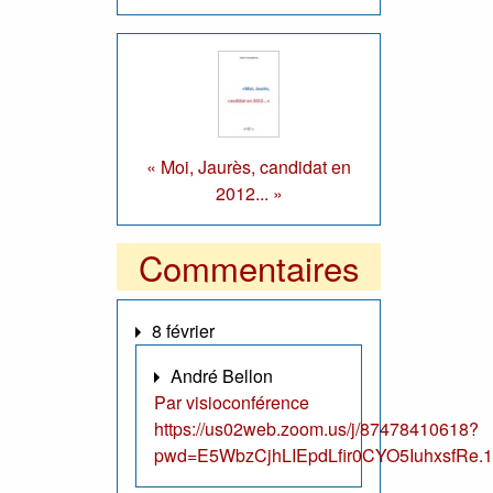
« Moi, Jaurès, candidat en
2012... »
Commentaires
8 février
André Bellon
Par visioconférence
https://us02web.zoom.us/j/87478410618?
pwd=E5WbzCjhLIEpdLfir0CYO5IuhxsfRe.1