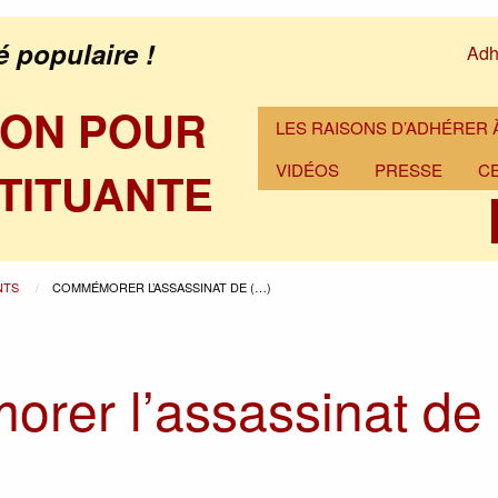
é populaire !
Adh
ION POUR
LES RAISONS D’ADHÉRER À
VIDÉOS
PRESSE
C
TITUANTE
NTS
COMMÉMORER L’ASSASSINAT DE (…)
rer l’assassinat de