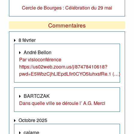
Cercle de Bourges : Célébration du 29 mai
Commentaires
8 février
André Bellon
Par visioconférence
https://us02web.zoom.us/j/87478410618?
pwd=E5WbzCjhLIEpdLfir0CYO5IuhxsfRe.1 (…)
BARTCZAK
Dans quelle ville se déroule l’ A.G. Merci
Octobre 2025
calame