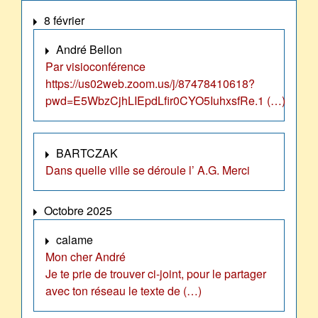
8 février
André Bellon
Par visioconférence
https://us02web.zoom.us/j/87478410618?
pwd=E5WbzCjhLIEpdLfir0CYO5IuhxsfRe.1 (…)
BARTCZAK
Dans quelle ville se déroule l’ A.G. Merci
Octobre 2025
calame
Mon cher André
Je te prie de trouver ci-joint, pour le partager
avec ton réseau le texte de (…)