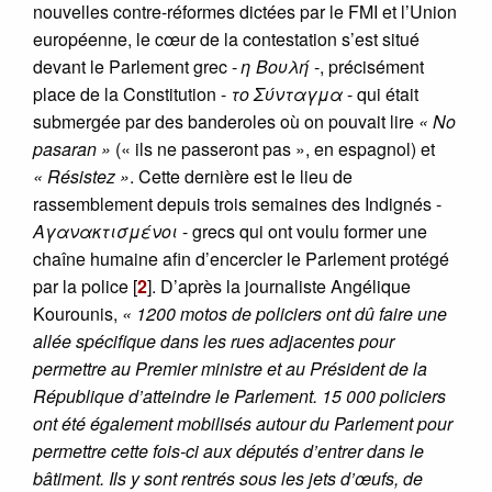
nouvelles contre-réformes dictées par le FMI et l’Union
européenne, le cœur de la contestation s’est situé
devant le Parlement grec -
η Βουλή
-, précisément
place de la Constitution -
το Σύνταγμα
- qui était
submergée par des banderoles où on pouvait lire
« No
pasaran »
(« ils ne passeront pas », en espagnol) et
« Résistez »
. Cette dernière est le lieu de
rassemblement depuis trois semaines des Indignés -
Αγανακτισμένοι
- grecs qui ont voulu former une
chaîne humaine afin d’encercler le Parlement protégé
par la police
[
2
]
. D’après la journaliste Angélique
Kourounis,
« 1200 motos de policiers ont dû faire une
allée spécifique dans les rues adjacentes pour
permettre au Premier ministre et au Président de la
République d’atteindre le Parlement. 15 000 policiers
ont été également mobilisés autour du Parlement pour
permettre cette fois-ci aux députés d’entrer dans le
bâtiment. Ils y sont rentrés sous les jets d’œufs, de