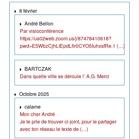
8 février
André Bellon
Par visioconférence
https://us02web.zoom.us/j/87478410618?
pwd=E5WbzCjhLIEpdLfir0CYO5IuhxsfRe.1 (…)
BARTCZAK
Dans quelle ville se déroule l’ A.G. Merci
Octobre 2025
calame
Mon cher André
Je te prie de trouver ci-joint, pour le partager
avec ton réseau le texte de (…)