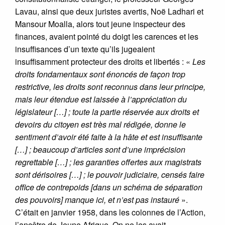
Lavau, ainsi que deux juristes avertis, Noë Ladhari et
Mansour Moalla, alors tout jeune inspecteur des
finances, avaient pointé du doigt les carences et les
insuffisances d’un texte qu’ils jugeaient
insuffisamment protecteur des droits et libertés : «
Les
droits fondamentaux sont énoncés de façon trop
restrictive, les droits sont reconnus dans leur principe,
mais leur étendue est laissée à l’appréciation du
législateur […] ; toute la partie réservée aux droits et
devoirs du citoyen est très mal rédigée, donne le
sentiment d’avoir été faite à la hâte et est insuffisante
[…] ; beaucoup d’articles sont d’une imprécision
regrettable […] ; les garanties offertes aux magistrats
sont dérisoires […] ; le pouvoir judiciaire, censés faire
office de contrepoids [dans un schéma de séparation
des pouvoirs] manque ici, et n’est pas instauré
».
C’était en janvier 1958, dans les colonnes de l’Action,
l’ancêtre de Jeune Afrique. On ne les avait