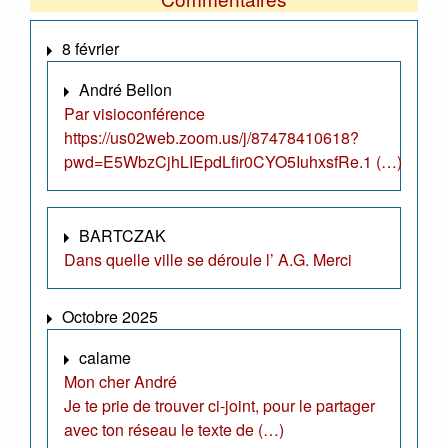
8 février
André Bellon
Par visioconférence
https://us02web.zoom.us/j/87478410618?
pwd=E5WbzCjhLIEpdLfir0CYO5IuhxsfRe.1 (…)
BARTCZAK
Dans quelle ville se déroule l’ A.G. Merci
Octobre 2025
calame
Mon cher André
Je te prie de trouver ci-joint, pour le partager
avec ton réseau le texte de (…)