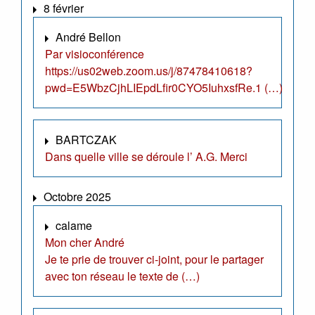
8 février
André Bellon
Par visioconférence
https://us02web.zoom.us/j/87478410618?
pwd=E5WbzCjhLIEpdLfir0CYO5IuhxsfRe.1 (…)
BARTCZAK
Dans quelle ville se déroule l’ A.G. Merci
Octobre 2025
calame
Mon cher André
Je te prie de trouver ci-joint, pour le partager
avec ton réseau le texte de (…)