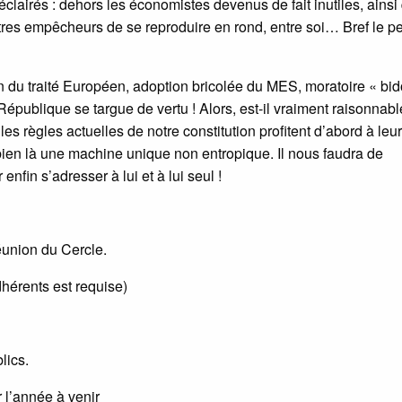
s éclairés : dehors les économistes devenus de fait inutiles, ainsi
tres empêcheurs de se reproduire en rond, entre soi… Bref le p
n du traité Européen, adoption bricolée du MES, moratoire « bi
publique se targue de vertu ! Alors, est-il vraiment raisonnabl
les règles actuelles de notre constitution profitent d’abord à leur
bien là une machine unique non entropique. Il nous faudra de
nfin s’adresser à lui et à lui seul !
éunion du Cercle.
dhérents est requise)
lics.
r l’année à venir