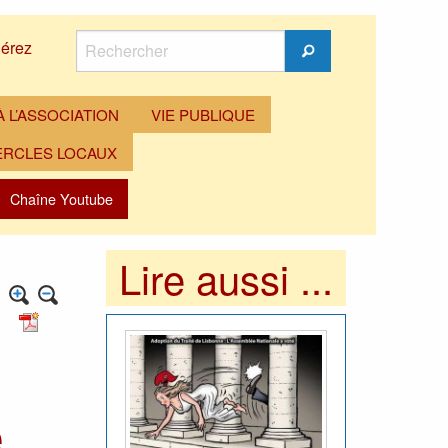
Rechercher
érez
Rechercher
 L’ASSOCIATION
VIE PUBLIQUE
ERCLES LOCAUX
Chaîne Youtube
Lire aussi ...
e