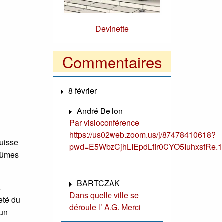
Devinette
Commentaires
8 février
André Bellon
Par visioconférence
https://us02web.zoom.us/j/87478410618?
puisse
pwd=E5WbzCjhLIEpdLfir0CYO5IuhxsfRe.1
 fûmes
BARTCZAK
a
Dans quelle ville se
neté du
déroule l’ A.G. Merci
 un