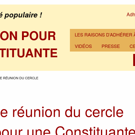
é populaire !
Adh
ION POUR
LES RAISONS D’ADHÉRER À
VIDÉOS
PRESSE
C
TITUANTE
E RÉUNION DU CERCLE
e réunion du cercle
pour une Constituant