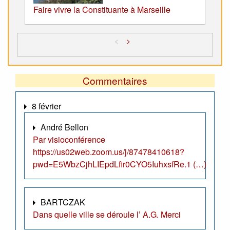
Faire vivre la Constituante à Marseille
<
>
Commentaires
8 février
André Bellon
Par visioconférence
https://us02web.zoom.us/j/87478410618?
pwd=E5WbzCjhLIEpdLfir0CYO5IuhxsfRe.1 (…)
BARTCZAK
Dans quelle ville se déroule l’ A.G. Merci