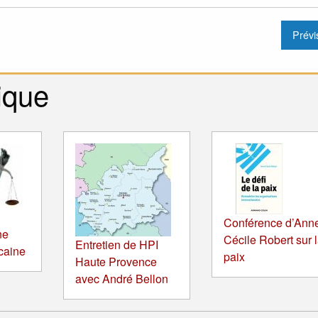
ique
Conférence d’Ann
ne
Cécile Robert sur 
Entretien de HPI
icaine
paix
Haute Provence
avec André Bellon