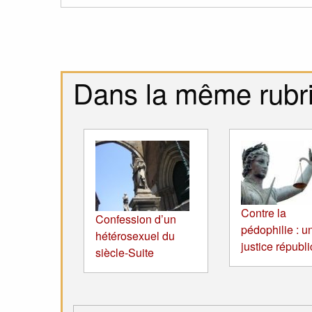
Dans la même rubr
Contre la
Confession d’un
pédophilie : u
hétérosexuel du
justice républ
siècle-Suite