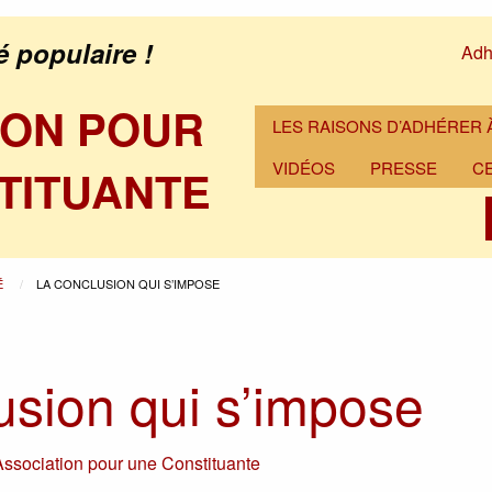
é populaire !
Adh
ION POUR
LES RAISONS D’ADHÉRER À
VIDÉOS
PRESSE
C
TITUANTE
É
LA CONCLUSION QUI S’IMPOSE
usion qui s’impose
Association pour une Constituante