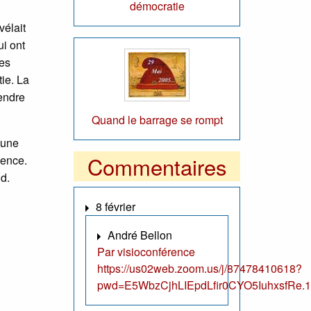
démocratie
vélait
ui ont
les
tie. La
endre
Quand le barrage se rompt
 une
Commentaires
dence.
nd.
8 février
André Bellon
Par visioconférence
https://us02web.zoom.us/j/87478410618?
pwd=E5WbzCjhLIEpdLfir0CYO5IuhxsfRe.1