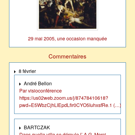
29 mai 2005, une occasion manquée
Commentaires
8 février
André Bellon
Par visioconférence
https://us02web.zoom.us/j/87478410618?
pwd=E5WbzCjhLIEpdLfir0CYO5IuhxsfRe.1 (…)
BARTCZAK
Dans quelle ville se déroule l’ A.G. Merci