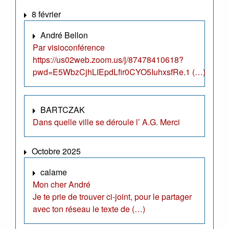
8 février
André Bellon
Par visioconférence
https://us02web.zoom.us/j/87478410618?
pwd=E5WbzCjhLIEpdLfir0CYO5IuhxsfRe.1 (…)
BARTCZAK
Dans quelle ville se déroule l’ A.G. Merci
Octobre 2025
calame
Mon cher André
Je te prie de trouver ci-joint, pour le partager
avec ton réseau le texte de (…)