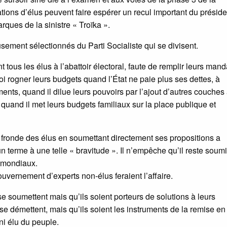
ations d’élus peuvent faire espérer un recul important du préside
ques de la sinistre « Troïka ».
sement sélectionnés du Parti Socialiste qui se divisent.
ous les élus à l’abattoir électoral, faute de remplir leurs mand
 rogner leurs budgets quand l’État ne paie plus ses dettes, à
nts, quand il dilue leurs pouvoirs par l’ajout d’autres couches
, quand il met leurs budgets familiaux sur la place publique et
 fronde des élus en soumettant directement ses propositions a
terme à une telle « bravitude ». Il n’empêche qu’il reste soumi
 mondiaux.
uvernement d’experts non-élus feraient l’affaire.
e soumettent mais qu’ils soient porteurs de solutions à leurs
se démettent, mais qu’ils soient les instruments de la remise e
ni élu du peuple.