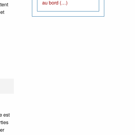
au bord (…)
tent
 et
e est
rties
ler