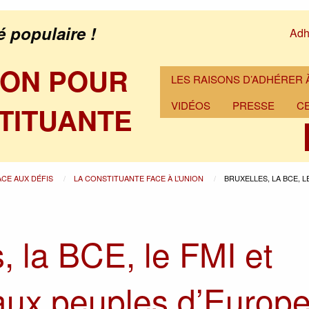
é populaire !
Adh
ION POUR
LES RAISONS D’ADHÉRER À
VIDÉOS
PRESSE
C
TITUANTE
ACE AUX DÉFIS
LA CONSTITUANTE FACE À L’UNION
BRUXELLES, LA BCE, L
, la BCE, le FMI et
ux peuples d’Europ