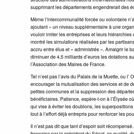
supprimant les départements engendrerait des éc
Même l’intercommunalité forcée ou volontaire n’
ajoutant « un niveau supplémentaire à une organis
vouloir imiter les entreprises et leurs hiérarchie
montré les simulations réalisées par les partis
accru entre élus et « administrés ». Amaigrir le bas
diminuer de 4,5 milliards d’euros les dotations a
l’Association des Maires de France.
Tel n’est pas l’avis du Palais de la Muette, ou l’
encourager la mutualisation des services et de d
petites communes et la suppression des départeme
bénéficiaires. Patience, espère-t-on à l’Élysée où 
qui vise à éviter les doublons, les superpositio
tout à l’effort déjà entrepris pour renforcer les 
Il n’est pas dit que tant d’espoir soit récompens
française par le président du Sénat, es qualité, d