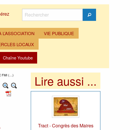
Rechercher
érez
Rechercher
 L’ASSOCIATION
VIE PUBLIQUE
ERCLES LOCAUX
Chaîne Youtube
Lire aussi ...
E FMI (…)
e
Tract - Congrès des Maires