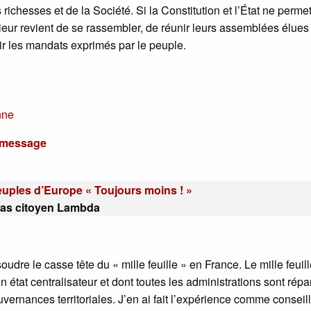
richesses et de la Société. Si la Constitution et l’État ne permet
 leur revient de se rassembler, de réunir leurs assemblées élues
ir les mandats exprimés par le peuple.
nne
u message
peuples d’Europe « Toujours moins ! »
lias citoyen Lambda
dre le casse tête du « mille feuille » en France. Le mille feuill
n état centralisateur et dont toutes les administrations sont répa
ouvernances territoriales. J’en ai fait l’expérience comme conseil