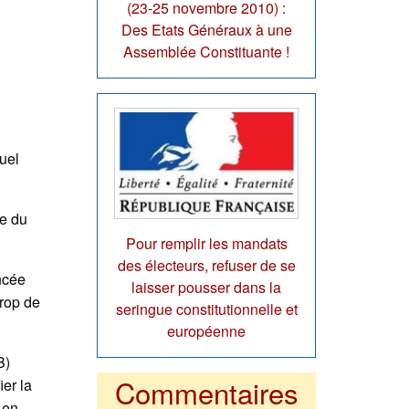
(23-25 novembre 2010) :
Des Etats Généraux à une
Assemblée Constituante !
uel
se du
Pour remplir les mandats
des électeurs, refuser de se
ncée
laisser pousser dans la
trop de
seringue constitutionnelle et
européenne
B)
Commentaires
er la
 en