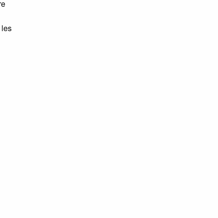
re
 les