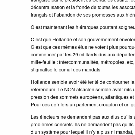
décentralisation et la fronde de toutes les associ
français et l’abandon de ses promesses aux hiérar
C’est maintenant les hiérarques pourtant soigneu
C’est que Hollande et son gouvernement envoient t
C’est que ces mêmes élus ne voient plus pourquoi
commencer par les 29 milliards dus aux départeme
mille-feuille : intercommunalités, métropoles, etc
stigmatise le cumul des mandats.
Hollande semble avoir été tenté de contourner la
referendum. Le NON alsacien semble avoir mis un 
pression des sommets européens, atlantiques et
Pour ces derniers un parlement-croupion et un go
Les électeurs ne demandent pas aux élus qu’ils s
problèmes concrets. Ils ne demandent pas qu’ils 
d’un système pour lequel il n’y a plus ni mandat, 