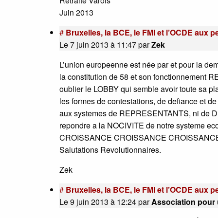
Retraité Varois
Juin 2013
#
Bruxelles, la BCE, le FMI et l’OCDE aux 
Le 7 juin 2013 à 11:47
par
Zek
L’union europeenne est née par et pour la democ
la constitution de 58 et son fonctionnement R
oublier le LOBBY qui semble avoir toute sa plac
les formes de contestations, de defiance et de
aux systemes de REPRESENTANTS, ni de DIR
repondre a la NOCIVITE de notre systeme econ
CROISSANCE CROISSANCE CROISSANCE tels de
Salutations Revolutionnaires.
Zek
#
Bruxelles, la BCE, le FMI et l’OCDE aux 
Le 9 juin 2013 à 12:24
par
Association pour