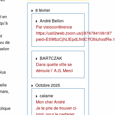
8 février
t en
André Bellon
 qu’à
Par visioconférence
https://us02web.zoom.us/j/87478410618?
nt
pwd=E5WbzCjhLIEpdLfir0CYO5IuhxsfRe.1
évu de
 selon
BARTCZAK
Dans quelle ville se
déroule l’ A.G. Merci
plus
elle
Octobre 2025
mars,
calame
Mon cher André
Je te prie de trouver ci-
blique
joint, pour le partager