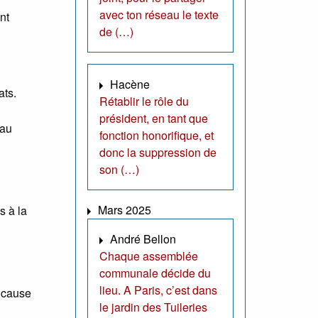
avec ton réseau le texte
nt
de (…)
Hacène
ats.
Rétablir le rôle du
président, en tant que
 au
fonction honorifique, et
donc la suppression de
son (…)
Mars 2025
s à la
André Bellon
Chaque assemblée
communale décide du
lieu. A Paris, c’est dans
n cause
le jardin des Tuileries