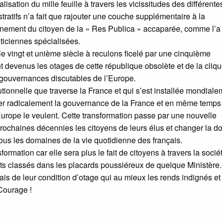
isation du mille feuille à travers les vicissitudes des différente
stratifs n’a fait que rajouter une couche supplémentaire à la
oignement du citoyen de la « Res Publica » accaparée, comme l’a
iticiennes spécialisées.
e vingt et unième siècle à reculons ficelé par une cinquième
t devenus les otages de cette république obsolète et de la cliq
s gouvernances discutables de l’Europe.
tutionnelle que traverse la France et qui s’est installée mondial
mer radicalement la gouvernance de la France et en même temps
Europe le veulent. Cette transformation passe par une nouvelle
 prochaines décennies les citoyens de leurs élus et changer la d
tous les domaines de la vie quotidienne des français.
ansformation car elle sera plus le fait de citoyens à travers la socié
ports classés dans les placards poussiéreux de quelque Ministère
nçais de leur condition d’otage qui au mieux les rends indignés et
 Courage !