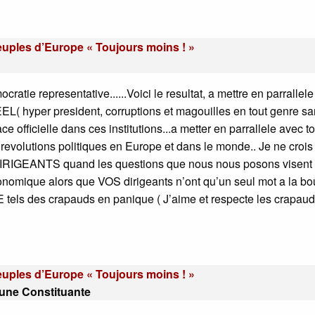
peuples d’Europe « Toujours moins ! »
ratie representative......Voici le resultat, a mettre en parrallel
EEL( hyper president, corruptions et magouilles en tout genre s
e officielle dans ces institutions...a metter en parrallele avec t
 revolutions politiques en Europe et dans le monde.. Je ne crois
IGEANTS quand les questions que nous nous posons visent
omique alors que VOS dirigeants n’ont qu’un seul mot a la bo
s crapauds en panique ( J’aime et respecte les crapauds
peuples d’Europe « Toujours moins ! »
 une Constituante