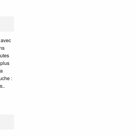
e avec
ans
outes
 plus
 a
uche :
..