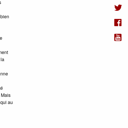
s
 bien
ue
ement
 la
onne
té
. Mais
 qui au