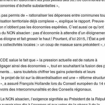
onomies d’échelle substantielles »,
a pas permis de « rationaliser les dépenses entre communes tou
ation territoriale déjà complexe », explique le rapport. Preuve
s on n’obtient pas les économies espérées. C’est aussi ce qu’ont
ans du NON alsacien : pas d’économie à attendre d’un éloigneme
 éloigne et fait grossir le haut ! Pourtant, d’ici 2015, l’État a pr
ux collectivités locales :« un coup de massue sans précédent »,
 OCDE salue le fait que « la pression actuelle est de nature à
égager ainsi des économies », tout en souhaitant la fusion des 
nts… sans toutefois chiffrer les gains potentiels et leurs
le projet de loi sur la décentralisation est une « réforme structur
ns », a assuré François Hollande lors du Conseil européen du 14 
pouvoirs des intercommunalités et des Conseils régionaux.
é. Le NON alsacien, l’exigence signifiée au Président de la Répu
e sursoir sine die à l’examen et aux votes de la phase 3 de la