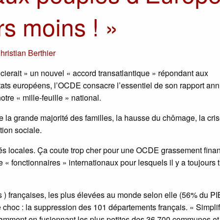
rs moins ! »
hristian Berthier
ierait » un nouvel « accord transatlantique » répondant aux
ats européens, l’OCDE consacre l’essentiel de son rapport ann
tre « mille-feuille » national.
e la grande majorité des familles, la hausse du chômage, la cri
tion sociale.
ivités locales. Ça coute trop cher pour une OCDE grassement fina
 « fonctionnaires » internationaux pour lesquels il y a toujours 
s ) françaises, les plus élevées au monde selon elle (56% du PI
oc : la suppression des 101 départements français. « Simplifi
otamment en fusionnant les plus petites des 36.700 communes et