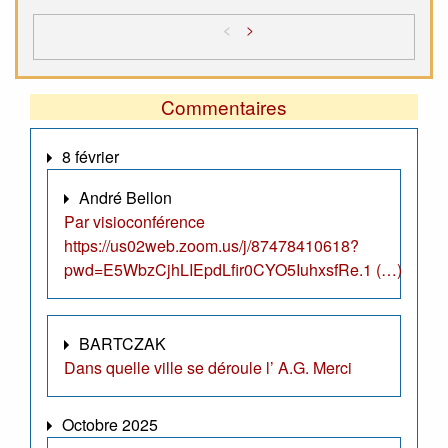
<
>
Commentaires
8 février
André Bellon
Par visioconférence
https://us02web.zoom.us/j/87478410618?
pwd=E5WbzCjhLIEpdLfir0CYO5IuhxsfRe.1 (…)
BARTCZAK
Dans quelle ville se déroule l’ A.G. Merci
Octobre 2025