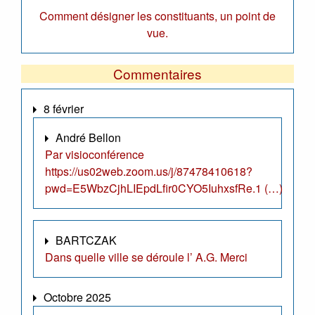
Comment désigner les constituants, un point de
vue.
Commentaires
8 février
André Bellon
Par visioconférence
https://us02web.zoom.us/j/87478410618?
pwd=E5WbzCjhLIEpdLfir0CYO5IuhxsfRe.1 (…)
BARTCZAK
Dans quelle ville se déroule l’ A.G. Merci
Octobre 2025