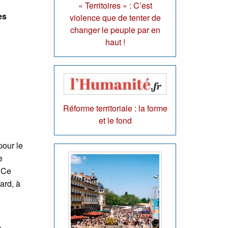
« Territoires » : C’est
es
violence que de tenter de
changer le peuple par en
haut !
Réforme territoriale : la forme
et le fond
pour le
e
 Ce
ard, à