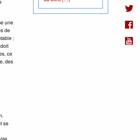
e
me une
es de
table ;
doit
es, ce
e, des
n.
nt se
ôté,