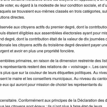
 de voter, eu égard à la modestie de leur condition sociale, et d’
 lesquels se trouvaient eux-mêmes classés en trois catégories, su
utions directes.
servée aux citoyens actifs du premier degré, dont la contribution
 Seuls étaient éligibles aux assemblées électorales ayant pour mi
nd degré, dont la contribution était de la valeur de dix journées 
ationale les citoyens actifs du troisième degré devaient payer un
rgent et avoir en plus une propriété foncière.
blées primaires, en raison de la dimension restreinte des lis
urs représentants restent des relations de « voisinage ». Les can
s plus que sur la couleur de leurs étiquettes politiques. Au niv
ent le maire et les conseillers municipaux. Au niveau du canto
 eux qui auront pour mission de choisir les représentants du
censitaire. Conformément aux principes de la Déclaration des d
us les citoyens sont égaux ; ils n’ont plus à faire état de leurs