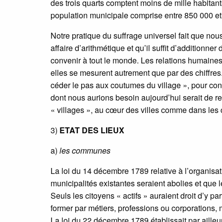
des trois quarts comptent moins de mille habitant
population municipale comprise entre 850 000 et
Notre pratique du suffrage universel fait que n
affaire d’arithmétique et qu’il suffit d’additionne
convenir à tout le monde. Les relations humaines
elles se mesurent autrement que par des chiffres. 
céder le pas aux coutumes du village », pour con
dont nous aurions besoin aujourd’hui serait de r
« villages », au cœur des villes comme dans le
3)
ETAT DES LIEUX
a)
les communes
La loi du 14 décembre 1789 relative à l’organis
municipalités existantes seraient abolies et que
Seuls les citoyens « actifs » auraient droit d’y pa
former par métiers, professions ou corporations,
La loi du 22 décembre 1789 établissait par ailleu