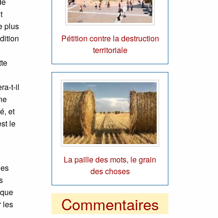
de
t
e plus
Pétition contre la destruction
dition
territoriale
tte
a-t-il
une
é, et
st le
La paille des mots, le grain
les
des choses
s
 que
Commentaires
 les