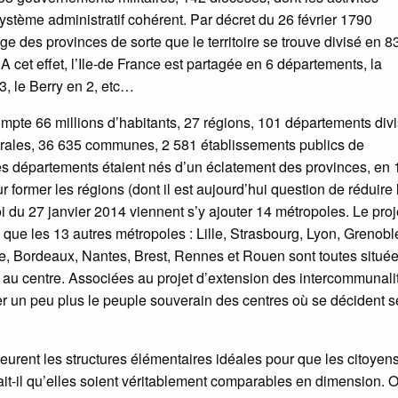
système administratif cohérent. Par décret du 26 février 1790
 des provinces de sorte que le territoire se trouve divisé en 8
cet effet, l’Ile-de France est partagée en 6 départements, la
3, le Berry en 2, etc…
pte 66 millions d’habitants, 27 régions, 101 départements div
orales, 36 635 communes, 2 581 établissements publics de
s départements étaient nés d’un éclatement des provinces, en 
r former les régions (dont il est aujourd’hui question de réduire 
i du 27 janvier 2014 viennent s’y ajouter 14 métropoles. Le proj
 que les 13 autres métropoles : Lille, Strasbourg, Lyon, Grenobl
se, Bordeaux, Nantes, Brest, Rennes et Rouen sont toutes située
une au centre. Associées au projet d’extension des intercommunali
ter un peu plus le peuple souverain des centres où se décident s
eurent les structures élémentaires idéales pour que les citoyen
it-il qu’elles soient véritablement comparables en dimension. O