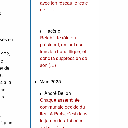
avec ton réseau le texte
de (…)
3
Hacène
Rétablir le rôle du
isés en
président, en tant que
fonction honorifique, et
1972,
donc la suppression de
le
son (…)
et de
e,
Mars 2025
s à la
tés,
André Bellon
es
Chaque assemblée
communale décide du
lieu. A Paris, c’est dans
s
le jardin des Tuileries
r, plus
au bord (…)