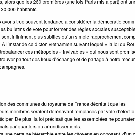
s, alors que les 260 premières (une fois Paris mis à part) ont un
 30 000 habitants.
ous avons trop souvent tendance à considérer la démocratie com
r des bulletins de vote pour former des règles sociales susceptibl
 sont infiniment plus subtiles qu’un simple rapprochement comp
A l’instar de ce dicton vietnamien suivant lequel « la loi du Roi 
trebalancer ces métropoles « invivables » qui nous sont promis
etrouver partout des lieux d’échange et de partage à notre mesur
s campagnes.
ation des communes du royaume de France décrétait que les
 leurs membres seraient dorénavant remplacés par voie d’électio
rticiper. De plus, la loi précisait que les assemblées ne pourraie
 mais par quartiers ou arrondissements.
rs une certaine hiérarchie entre les citoyens en opposant, d’un c