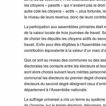
les citoyens « passifs » qui n’avaient pas le droit
autre côté les citoyens « actifs », plus fortunés,
le niveau de leurs revenus, donc de leurs contrib
La participation aux assemblées primaires était ré
de la valeur locale de trois journées de travail.
de choisir les députés les citoyens actifs du seco
travail. Enfin pour être éligibles à l’Assemblée n
contribution équivalente à la valeur d’un marc d’a
Que ce soit au niveau des communes ou des assem
électorales les contacts entre les électeurs et le
sont alors choisis suivant leurs mérites personnel
communal les électeurs du premier degré choisiss
électeurs du second degré désignent ceux d’entre
département à l’Assemblée nationale.
Le suffrage universel a mis un terme au système 
de l’homme, sur le terrain électoral, désormais, to