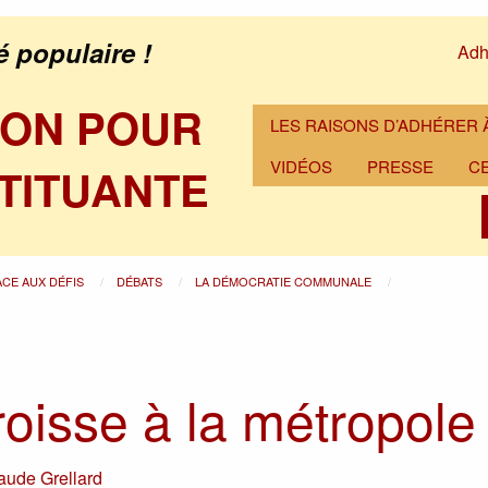
é populaire !
Adh
ION POUR
LES RAISONS D’ADHÉRER À
VIDÉOS
PRESSE
C
TITUANTE
ACE AUX DÉFIS
DÉBATS
LA DÉMOCRATIE COMMUNALE
roisse à la métropole
aude Grellard