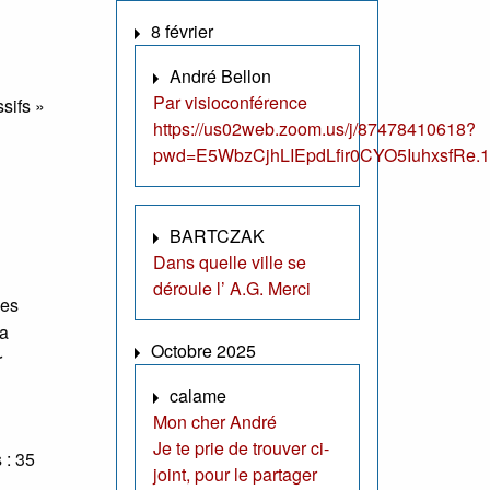
8 février
André Bellon
Par visioconférence
sifs »
https://us02web.zoom.us/j/87478410618?
pwd=E5WbzCjhLIEpdLfir0CYO5IuhxsfRe.1
BARTCZAK
Dans quelle ville se
déroule l’ A.G. Merci
des
la
Octobre 2025
r
calame
Mon cher André
Je te prie de trouver ci-
 : 35
joint, pour le partager