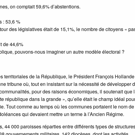
nes, on comptait 59,6% d’abstentions.
s : 53,6 %
our des législatives était de 15,1%, le nombre de citoyens « pas
it de 44,6%
blique, pouvons-nous imaginer un autre modèle électoral ?
es territoriales de la République, le Président François Hollande
une tribune où, tout en insistant sur la nécessité de développer 
rcommunalités, pour des raisons économiques, il soutenait que 
 république dans la grande », qu’elle était le champ idéal pou
atie. Tout comme au temps où les communes portaient le nom de
e doléances qui devaient mettre un terme à l’Ancien Régime.
, 44 000 paroisses réparties entre différents types de structures
38 gouvernements militaires, 142 diocèses, dont les activités