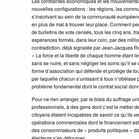
Les contraintes économiques et les mouvements de
nouvelles configurations : les régions, les comm
s’inscrivant au sein de la communauté européenne
en plus de mal à trouver leur place. Comment peu
de bulletins de vote censés, tous les cinq ans, tra
espérances formés, dans leur coin, par des million
contradiction, déjà signalée par Jean-Jacques Rou
« La force et la liberté de chaque homme étant l
sans se nuire, et sans négliger les soins qu’il se
forme d’association qui défende et protège de to
par laquelle chacun s’unissant à tous n’obéisse p
problème fondamental dont le contrat social donn
Pour ne rien arranger, par le biais du suffrage un
professionnels, à des gens dont c’est le métier de
citoyens étaient incapables de savoir ce qu’ils ve
opérations commerciales dont le financement est 
des consommateurs de « produits politiques » dont 
électeurs s’en détourner.