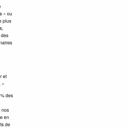
e
fs » ou
e plus
s,
r des
naires
r et
. »
85% des
e nos
re en
rts de