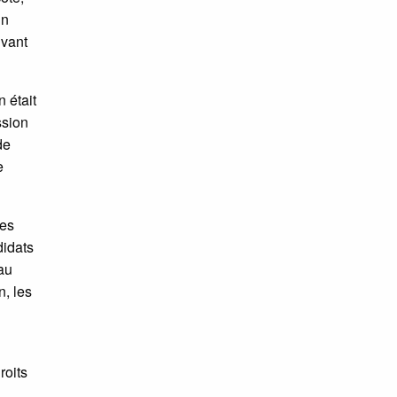
un
ivant
 était
ssion
de
e
tes
didats
eau
n, les
roits