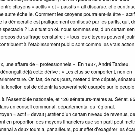
ntre citoyens « actifs » et « passifs » ait disparue, elle continu
e autre échelle. Comment les citoyens pourraient-ils être « acti
e la démocratie est pratiquement confisqué par les partis, qui, d
 spectacle ? La situation où nous sommes est, d’un certain sen
propos du suffrage censitaire : « tous les citoyens peuvent joui
contribuent à l’établissement public sont comme les vrais action
aux, une affaire de « professionnels ». En 1937, André Tardieu,
 dénonçait déjà cette dérive : « Les élus se comportent, non en
lementaire. On fait, de nos jours, métier d’être député, sénateu
la fonction est de détenir la souveraineté usurpée sur le peuple
 à l’Assemblée nationale, et 126 sénateurs-maires au Sénat. 
 dans un conseil communal, départemental ou régional.
oyen « actif » devait justifier d’un certain niveau de revenus, d
sont en proportion des moyens financiers que son parti peut mett
inal a deux tours a, par ailleurs, pour effet d’exagérer les éca