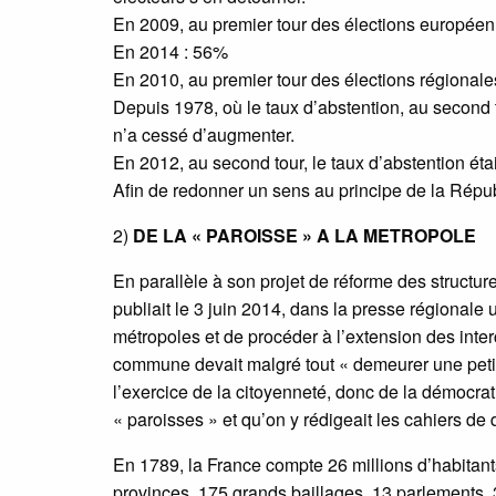
En 2009, au premier tour des élections européen
En 2014 : 56%
En 2010, au premier tour des élections régionale
Depuis 1978, où le taux d’abstention, au second t
n’a cessé d’augmenter.
En 2012, au second tour, le taux d’abstention éta
Afin de redonner un sens au principe de la Répu
2)
DE LA « PAROISSE » A LA METROPOLE
En parallèle à son projet de réforme des structur
publiait le 3 juin 2014, dans la presse régionale 
métropoles et de procéder à l’extension des inte
commune devait malgré tout « demeurer une petite
l’exercice de la citoyenneté, donc de la démocr
« paroisses » et qu’on y rédigeait les cahiers d
En 1789, la France compte 26 millions d’habitants
provinces, 175 grands baillages, 13 parlements, 