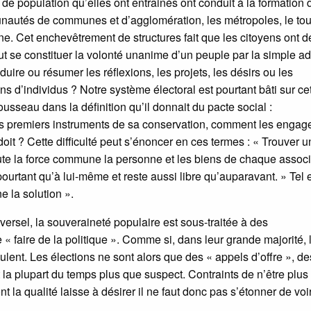
 population qu’elles ont entrainés ont conduit à la formation 
unautés de communes et d’agglomération, les métropoles, le tou
. Cet enchevêtrement de structures fait que les citoyens ont d
t se constituer la volonté unanime d’un peuple par la simple ad
duire ou résumer les réflexions, les projets, les désirs ou les
s d’individus ? Notre système électoral est pourtant bâti sur ce
sseau dans la définition qu’il donnait du pacte social :
es premiers instruments de sa conservation, comment les engager
 doit ? Cette difficulté peut s’énoncer en ces termes : « Trouver 
ute la force commune la personne et les biens de chaque associ
ourtant qu’à lui-même et reste aussi libre qu’auparavant. » Tel e
e la solution ».
iversel, la souveraineté populaire est sous-traitée à des
 « faire de la politique ». Comme si, dans leur grande majorité, 
ulent. Les élections ne sont alors que des « appels d’offre », de
la plupart du temps plus que suspect. Contraints de n’être plus
la qualité laisse à désirer il ne faut donc pas s’étonner de voir