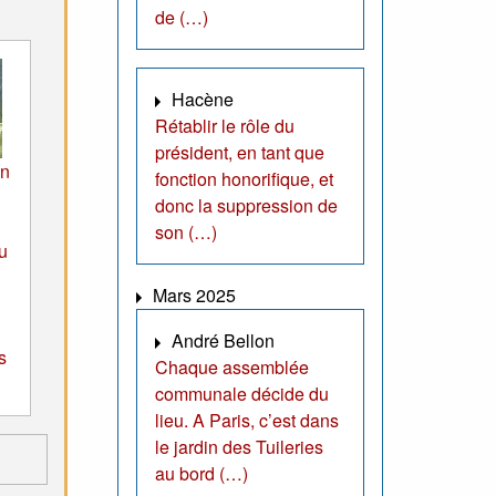
de (…)
Hacène
Rétablir le rôle du
président, en tant que
on
fonction honorifique, et
donc la suppression de
son (…)
u
Mars 2025
André Bellon
s
Chaque assemblée
communale décide du
lieu. A Paris, c’est dans
le jardin des Tuileries
au bord (…)