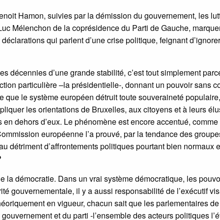
enoit Hamon, suivies par la démission du gouvernement, les lut
-Luc Mélenchon de la coprésidence du Parti de Gauche, marque
déclarations qui parlent d’une crise politique, feignant d’ignore
des décennies d’une grande stabilité, c’est tout simplement par
ection particulière –la présidentielle-, donnant un pouvoir sans c
ce que le système européen détruit toute souveraineté populaire
ppliquer les orientations de Bruxelles, aux citoyens et à leurs él
nies en dehors d’eux. Le phénomène est encore accentué, comme
a Commission européenne l’a prouvé, par la tendance des groupe
au détriment d’affrontements politiques pourtant bien normaux 
?
 de la démocratie. Dans un vrai système démocratique, les pouvo
darité gouvernementale, il y a aussi responsabilité de l’exécutif vis
théoriquement en vigueur, chacun sait que les parlementaires de
 gouvernement et du parti -l’ensemble des acteurs politiques l’é