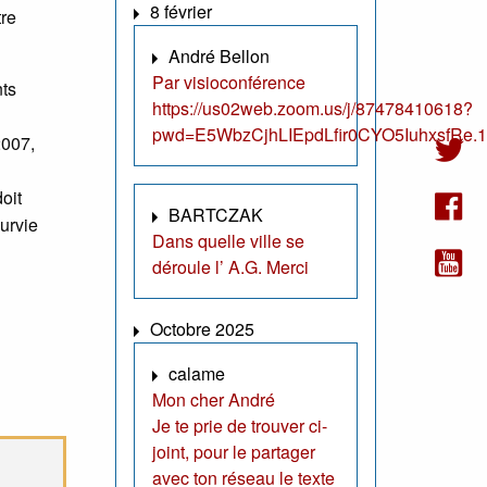
8 février
tre
André Bellon
Par visioconférence
nts
https://us02web.zoom.us/j/87478410618?
pwd=E5WbzCjhLIEpdLfir0CYO5IuhxsfRe.1
2007,
oit
BARTCZAK
urvie
Dans quelle ville se
déroule l’ A.G. Merci
Octobre 2025
calame
Mon cher André
Je te prie de trouver ci-
joint, pour le partager
avec ton réseau le texte