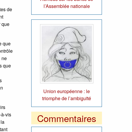
l’Assemblée nationale
tes de
nt
r que
ce que
ontrôle
, ne
us que
s
en
Union européenne : le
triomphe de l’ambiguïté
irs
-à-vis
Commentaires
 la
tant