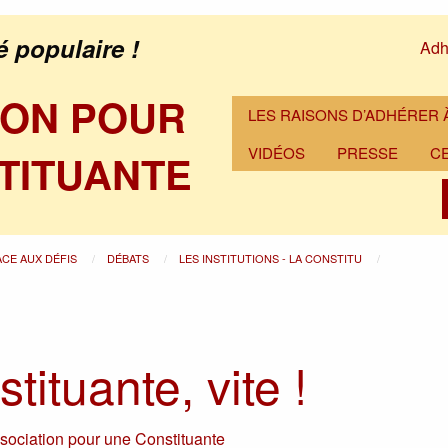
é populaire !
Adh
ION POUR
LES RAISONS D’ADHÉRER À
VIDÉOS
PRESSE
C
TITUANTE
ACE AUX DÉFIS
DÉBATS
LES INSTITUTIONS - LA CONSTITU
ituante, vite !
sociation pour une Constituante