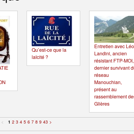
Entretien avec Lé
Qu’est-ce que la
Landini, ancien
laïcité ?
résistant FTP-MOI,
TIE
dernier survivant d
réseau
ON
Manouchian,
présent au
rassemblement de
Glières
<
1
2
3
4
5
6
7
8
9
43
>