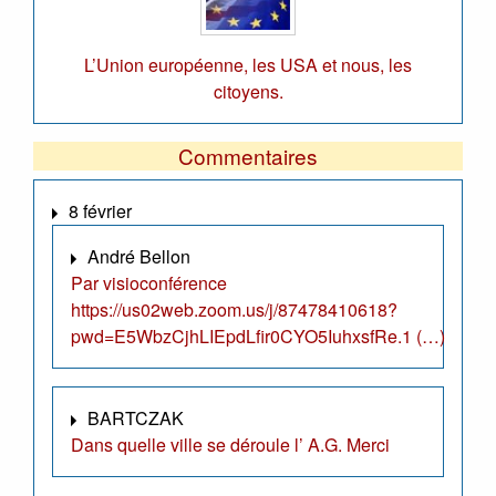
L’Union européenne, les USA et nous, les
citoyens.
Commentaires
8 février
André Bellon
Par visioconférence
https://us02web.zoom.us/j/87478410618?
pwd=E5WbzCjhLIEpdLfir0CYO5IuhxsfRe.1 (…)
BARTCZAK
Dans quelle ville se déroule l’ A.G. Merci