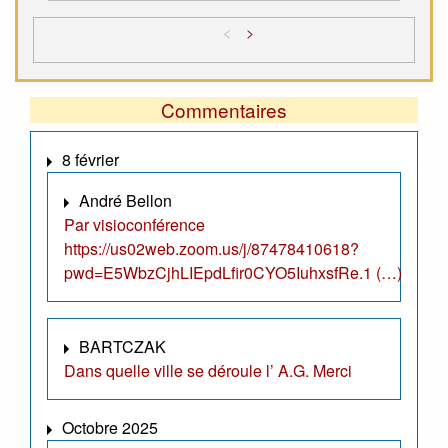
<
>
Commentaires
8 février
André Bellon
Par visioconférence
https://us02web.zoom.us/j/87478410618?
pwd=E5WbzCjhLIEpdLfir0CYO5IuhxsfRe.1 (…)
BARTCZAK
Dans quelle ville se déroule l’ A.G. Merci
Octobre 2025