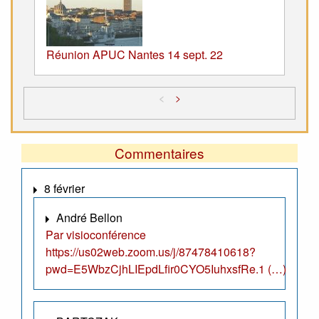
Réunion APUC Nantes 14 sept. 22
<
>
Commentaires
8 février
André Bellon
Par visioconférence
https://us02web.zoom.us/j/87478410618?
pwd=E5WbzCjhLIEpdLfir0CYO5IuhxsfRe.1 (…)