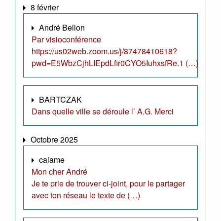
8 février
André Bellon
Par visioconférence
https://us02web.zoom.us/j/87478410618?
pwd=E5WbzCjhLIEpdLfir0CYO5IuhxsfRe.1 (…)
BARTCZAK
Dans quelle ville se déroule l’ A.G. Merci
Octobre 2025
calame
Mon cher André
Je te prie de trouver ci-joint, pour le partager
avec ton réseau le texte de (…)