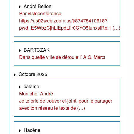
André Bellon
Par visioconférence
https://us02web.zoom.us/j/87478410618?
pwd=E5WbzCjhLIEpdLfir0CYO5IuhxsfRe.1 (…)
BARTCZAK
Dans quelle ville se déroule l’ A.G. Merci
Octobre 2025
calame
Mon cher André
Je te prie de trouver ci-joint, pour le partager
avec ton réseau le texte de (…)
Hacène