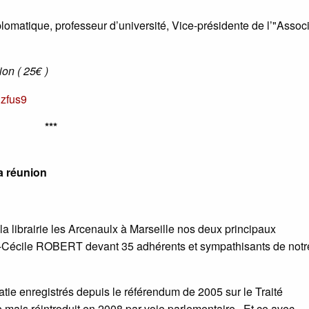
omatique, professeur d’université, Vice-présidente de l’"Assoc
ion ( 25€ )
nzfus9
***
a réunion
 la librairie les Arcenaulx à Marseille nos deux principaux
Cécile ROBERT devant 35 adhérents et sympathisants de notr
tie enregistrés depuis le référendum de 2005 sur le Traité
 mais réintroduit en 2008 par voie parlementaire . Et ce avec