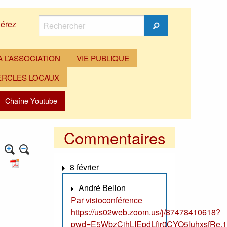
Rechercher
érez
Rechercher
 L’ASSOCIATION
VIE PUBLIQUE
ERCLES LOCAUX
Chaîne Youtube
Commentaires
8 février
André Bellon
Par visioconférence
https://us02web.zoom.us/j/87478410618?
pwd=E5WbzCjhLIEpdLfir0CYO5IuhxsfRe.1