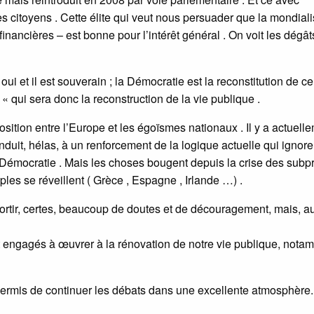
es citoyens . Cette élite qui veut nous persuader que la mondiali
financières – est bonne pour l’intérêt général . On voit les dégât
oui et il est souverain ; la Démocratie est la reconstitution de ce
« qui sera donc la reconstruction de la vie publique .
sition entre l’Europe et les égoïsmes nationaux . Il y a actuell
uit, hélas, à un renforcement de la logique actuelle qui ignore
a Démocratie . Mais les choses bougent depuis la crise des subp
es se réveillent ( Grèce , Espagne , Irlande …) .
sortir, certes, beaucoup de doutes et de découragement, mais, au
ont engagés à œuvrer à la rénovation de notre vie publique, nota
 permis de continuer les débats dans une excellente atmosphère.