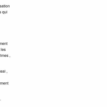
sation
s qui
ement
 les
rimes ,
ssi ,
mment
.