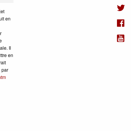
jet
uit en
r
e
le. Il
ttre en
ait
e par
.htm