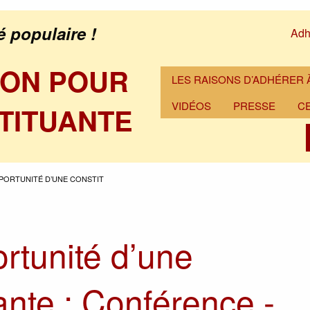
é populaire !
Adh
ION POUR
LES RAISONS D’ADHÉRER À
VIDÉOS
PRESSE
C
TITUANTE
PPORTUNITÉ D’UNE CONSTIT
ortunité d’une
ante : Conférence -