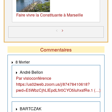
Faire vivre la Constituante à Marseille
<
>
Commentaires
8 février
André Bellon
Par visioconférence
https://us02web.zoom.us/j/87478410618?
pwd=E5WbzCjhLIEpdLfir0CYO5IuhxsfRe.1 (…)
BARTCZAK