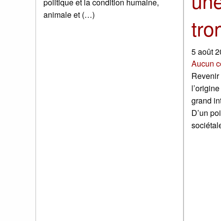
une
politique et la condition humaine,
animale et (…)
tr
5 août 
Aucun c
Revenir
l’origin
grand int
D’un poi
sociéta