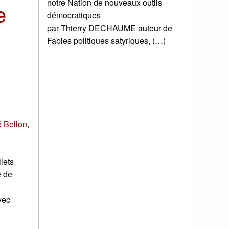
notre Nation de nouveaux outils
e
démocratiques
par Thierry DECHAUME auteur de
Fables politiques satyriques, (…)
 Bellon
,
lets
é de
vec