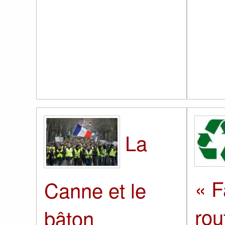
La
« 
Canne et le
rou
bâton