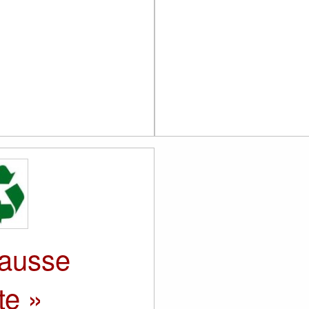
Fausse
te »