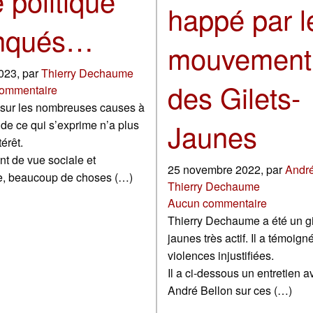
 politique
happé par l
onqués…
mouvement
2023
,
par
Thierry Dechaume
des Gilets-
ommentaire
 sur les nombreuses causes à
Jaunes
e de ce qui s’exprime n’a plus
érêt.
nt de vue sociale et
25 novembre 2022
,
par
André
le, beaucoup de choses (…)
Thierry Dechaume
Aucun commentaire
Thierry Dechaume a été un gi
jaunes très actif. Il a témoign
violences injustifiées.
Il a ci-dessous un entretien a
André Bellon sur ces (…)