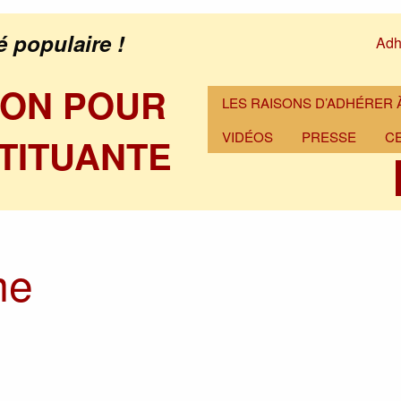
é populaire !
Adh
ION POUR
LES RAISONS D’ADHÉRER À
VIDÉOS
PRESSE
C
TITUANTE
me