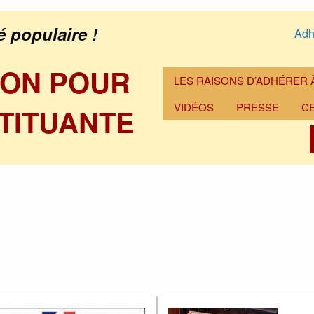
é populaire !
Adh
ION POUR
LES RAISONS D’ADHÉRER À
VIDÉOS
PRESSE
C
TITUANTE