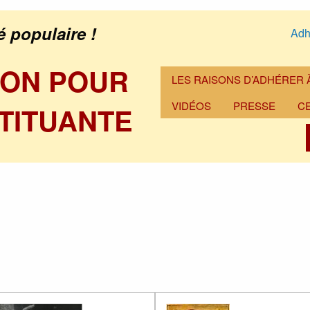
é populaire !
Adh
ION POUR
LES RAISONS D’ADHÉRER À
VIDÉOS
PRESSE
C
TITUANTE