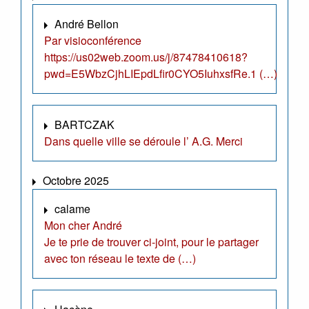
André Bellon
Par visioconférence
https://us02web.zoom.us/j/87478410618?
pwd=E5WbzCjhLIEpdLfir0CYO5IuhxsfRe.1 (…)
BARTCZAK
Dans quelle ville se déroule l’ A.G. Merci
Octobre 2025
calame
Mon cher André
Je te prie de trouver ci-joint, pour le partager
avec ton réseau le texte de (…)