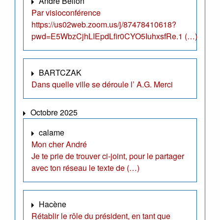
André Bellon
Par visioconférence
https://us02web.zoom.us/j/87478410618?
pwd=E5WbzCjhLIEpdLfir0CYO5IuhxsfRe.1 (…)
BARTCZAK
Dans quelle ville se déroule l’ A.G. Merci
Octobre 2025
calame
Mon cher André
Je te prie de trouver ci-joint, pour le partager
avec ton réseau le texte de (…)
Hacène
Rétablir le rôle du président, en tant que