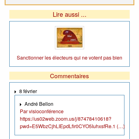
Lire aussi ...
Sanctionner les électeurs qui ne votent pas bien
Commentaires
8 février
André Bellon
Par visioconférence
https://us02web.zoom.us/j/87478410618?
pwd=E5WbzCjhLIEpdLfir0CYO5IuhxsfRe.1 (…)