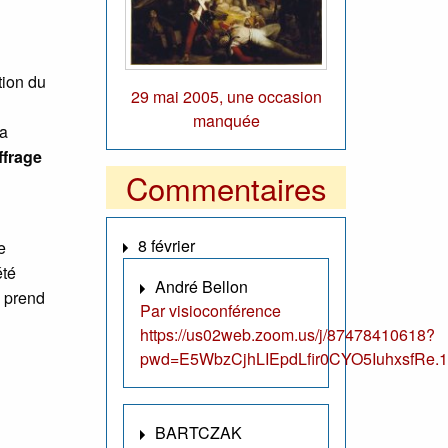
tion du
29 mai 2005, une occasion
manquée
la
ffrage
Commentaires
8 février
e
été
André Bellon
i prend
Par visioconférence
https://us02web.zoom.us/j/87478410618?
pwd=E5WbzCjhLIEpdLfir0CYO5IuhxsfRe.1
BARTCZAK