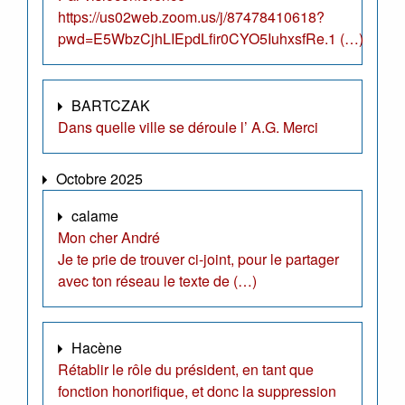
https://us02web.zoom.us/j/87478410618?
pwd=E5WbzCjhLIEpdLfir0CYO5IuhxsfRe.1 (…)
BARTCZAK
Dans quelle ville se déroule l’ A.G. Merci
Octobre 2025
calame
Mon cher André
Je te prie de trouver ci-joint, pour le partager
avec ton réseau le texte de (…)
Hacène
Rétablir le rôle du président, en tant que
fonction honorifique, et donc la suppression