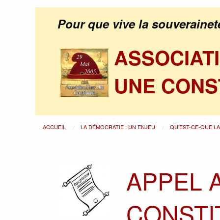
Pour que vive la souverainet
ASSOCIAT
UNE CONS
ACCUEIL
LA DÉMOCRATIE : UN ENJEU
QU’EST-CE-QUE L
APPEL 
CONSTI