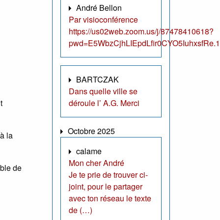
André Bellon
Par visioconférence
https://us02web.zoom.us/j/87478410618?
pwd=E5WbzCjhLIEpdLfir0CYO5IuhxsfRe.1
BARTCZAK
Dans quelle ville se
déroule l’ A.G. Merci
t
Octobre 2025
à la
calame
Mon cher André
able de
Je te prie de trouver ci-
joint, pour le partager
avec ton réseau le texte
de (…)