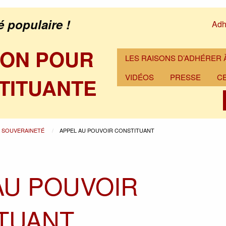
é populaire !
Adh
ION POUR
LES RAISONS D’ADHÉRER À
VIDÉOS
PRESSE
C
TITUANTE
A SOUVERAINETÉ
APPEL AU POUVOIR CONSTITUANT
AU POUVOIR
TUANT