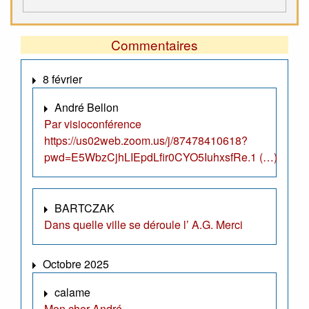
Commentaires
8 février
André Bellon
Par visioconférence
https://us02web.zoom.us/j/87478410618?
pwd=E5WbzCjhLIEpdLfir0CYO5IuhxsfRe.1 (…)
BARTCZAK
Dans quelle ville se déroule l’ A.G. Merci
Octobre 2025
calame
Mon cher André