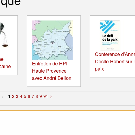
Conférence d’Ann
ne
Cécile Robert sur 
Entretien de HPI
icaine
paix
Haute Provence
avec André Bellon
<
1
2
3
4
5
6
7
8
9
91
>