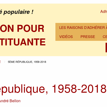
é populaire !
Adh
ION POUR
LES RAISONS D’ADHÉRER À
VIDÉOS
PRESSE
C
TITUANTE
É
5ÈME RÉPUBLIQUE, 1958-2018
publique, 1958-2018
André Bellon