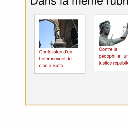
Contre la
Confession d’un
pédophilie : u
hétérosexuel du
justice républ
siècle-Suite