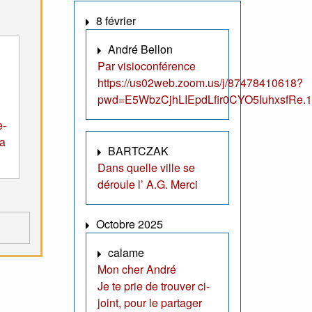
8 février
André Bellon
Par visioconférence
https://us02web.zoom.us/j/87478410618?
pwd=E5WbzCjhLIEpdLfir0CYO5IuhxsfRe.1
e-
la
BARTCZAK
Dans quelle ville se
déroule l’ A.G. Merci
Octobre 2025
calame
Mon cher André
Je te prie de trouver ci-
joint, pour le partager