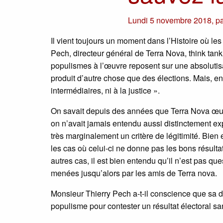
Lundi 5 novembre 2018
,
p
Il vient toujours un moment dans l’Histoire où les 
Pech, directeur général de Terra Nova, think tank 
populismes à l’œuvre reposent sur une absolutisat
produit d’autre chose que des élections. Mais, en 
intermédiaires, ni à la justice ».
On savait depuis des années que Terra Nova œuvr
on n’avait jamais entendu aussi distinctement exp
très marginalement un critère de légitimité. Bien
les cas où celui-ci ne donne pas les bons résulta
autres cas, il est bien entendu qu’il n’est pas que
menées jusqu’alors par les amis de Terra nova.
Monsieur Thierry Pech a-t-il conscience que sa dé
populisme pour contester un résultat électoral s