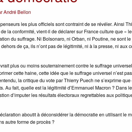
ar
André Bellon
penseurs les plus officiels sont contraint de se révéler. Ainsi Th
de la conformité, vient-il de déclarer sur France culture que « l
ion du suffrage. Ni Bolsonaro, ni Orban, ni Poutine, ne sont le
dehors de ça, ils n’ont pas de légitimité, ni à la presse, ni aux 
ait plus ou moins souterrainement contre le suffrage universel
rimer cette haine, cette idée que le suffrage universel n’est pa
 entendu, la critique du vote par Thierry Puech ne s’exprime que
ts. Au fait, quelle est la légitimité d’Emmanuel Macron ? Dans l
stion d’imputer les résultats électoraux regrettables aux politiqu
claration aboutit à déconsidérer la démocratie en utilisant le m
ans autre forme de procès ?