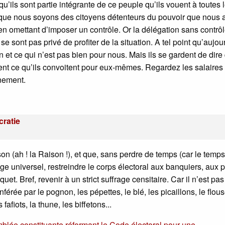
’ils sont partie intégrante de ce peuple qu’ils vouent à toutes 
t que nous soyons des citoyens détenteurs du pouvoir que nous
 en omettant d’imposer un contrôle. Or la délégation sans contrô
e sont pas privé de profiter de la situation. A tel point qu’aujou
en et ce qui n’est pas bien pour nous. Mais ils se gardent de dire
ent ce qu’ils convoitent pour eux-mêmes. Regardez les salaires
inement.
cratie
son (ah ! la Raison !), et que, sans perdre de temps (car le temps
frage universel, restreindre le corps électoral aux banquiers, aux 
t. Bref, revenir à un strict suffrage censitaire. Car il n’est pas
érée par le pognon, les pépettes, le blé, les picaillons, le flous
es fafiots, la thune, les biffetons...
blée constituante réformant le Code électoral pour une