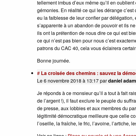
tellement imbus d’eux même qu’il en oublient qu
gémonies. En réalité ce qui les dérange c’es
eu la faiblesse de leur confier par délégation,
s’apparente à un abandon de pouvoir et ils ne s
ils ont la prétention de nous dire ce qui est bi
ce qui n’est pas bien pour nous c’est exactem
patrons du CAC 40, cela vous éclairera certa
Bonne journée.
#
La croisée des chemins : sauvez la démo
Le 6 novembre 2018 à 13:17
par
daniel adam
Je réponds à ce monsieur qu’il a tout à fait rai
de l’argent !), il faut exclure le peuple du suf
de presse, aux lobbies et aux membres du parque
légitimité démocratique meilleure que celle conf
l’oseille, la fraîche, le fric, l’avoine, l’artiche, l
Voir en ligne :
Place au peuple et à une Assem