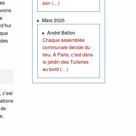
les
son (…)
 avons
le
Mars 2025
rd’hui
André Bellon
 que
Chaque assemblée
 des
communale décide du
lieu. A Paris, c’est dans
le jardin des Tuileries
au bord (…)
, c’est
patrons
 de
e,