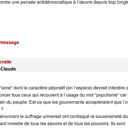
contre une pensée antidémocratique à l’œuvre depuis trop long
u message
cratie
-Claude
e "isme" dont le caractère péjoratif (en l’espèce) devrait interdire q
ncer tous ceux qui recourent à l’usage du mot "populisme" car 
ain du peuple. Est-ce que les gouvernants accepteraient que l’
 ?
dénoncent le suffrage universel ont confisqué la souveraineté du
nt investie de tous les savoirs et de tous les pouvoirs. Ils sont