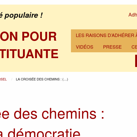
é populaire !
Adh
ION POUR
LES RAISONS D’ADHÉRER À
VIDÉOS
PRESSE
C
TITUANTE
RSEL
LA CROISÉE DES CHEMINS : (…)
ée des chemins :
a démocratie