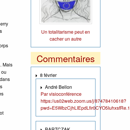
ierry
es
Un totalitarisme peut en
cacher un autre
corps
Commentaires
. Mais
s ou
8 février
 dans
es
André Bellon
es
Par visioconférence
https://us02web.zoom.us/j/87478410618?
pwd=E5WbzCjhLIEpdLfir0CYO5IuhxsfRe.1
ot
BARTCZAK