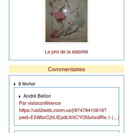
Le prix de la stabilité
Commentaires
8 février
André Bellon
Par visioconférence
https://us02web.zoom.us/j/87478410618?
pwd=E5WbzCjhLIEpdLfir0CYO5IuhxsfRe.1 (…)