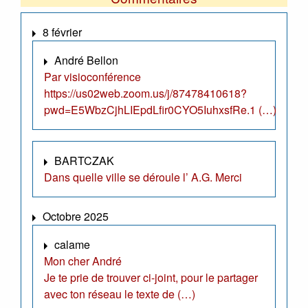
8 février
André Bellon
Par visioconférence
https://us02web.zoom.us/j/87478410618?
pwd=E5WbzCjhLIEpdLfir0CYO5IuhxsfRe.1 (…)
BARTCZAK
Dans quelle ville se déroule l’ A.G. Merci
Octobre 2025
calame
Mon cher André
Je te prie de trouver ci-joint, pour le partager
avec ton réseau le texte de (…)