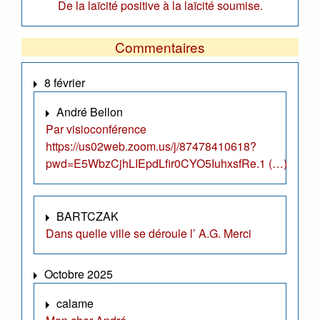
De la laïcité positive à la laïcité soumise.
Commentaires
8 février
André Bellon
Par visioconférence
https://us02web.zoom.us/j/87478410618?
pwd=E5WbzCjhLIEpdLfir0CYO5IuhxsfRe.1 (…)
BARTCZAK
Dans quelle ville se déroule l’ A.G. Merci
Octobre 2025
calame