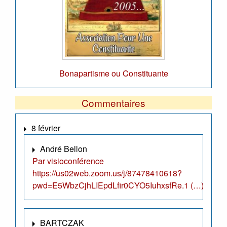
Bonapartisme ou Constituante
Commentaires
8 février
André Bellon
Par visioconférence
https://us02web.zoom.us/j/87478410618?
pwd=E5WbzCjhLIEpdLfir0CYO5IuhxsfRe.1 (…)
BARTCZAK