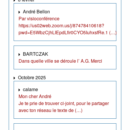
André Bellon
Par visioconférence
https://us02web.zoom.us/j/87478410618?
pwd=E5WbzCjhLIEpdLfir0CYO5IuhxsfRe.1 (…)
BARTCZAK
Dans quelle ville se déroule l’ A.G. Merci
Octobre 2025
calame
Mon cher André
Je te prie de trouver ci-joint, pour le partager
avec ton réseau le texte de (…)