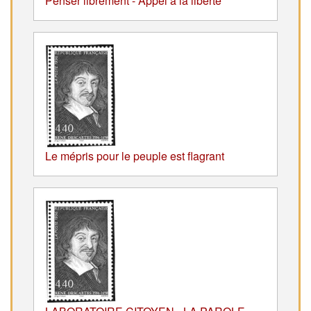
Penser librement - Appel à la liberté
Le mépris pour le peuple est flagrant